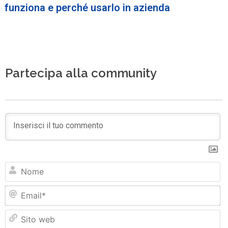
funziona e perché usarlo in azienda
Partecipa alla community
N
Em
Si
w