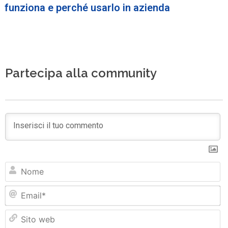
funziona e perché usarlo in azienda
Partecipa alla community
N
Em
Si
w