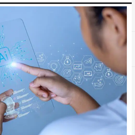
C
C
conservazione digitale
Copyright
C
competenze digitali
Cultura e società digitali