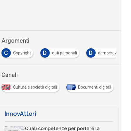
Argomenti
D
D
F
dati personali
democrazia
facebook
Canali
P
S
Documenti digitali
Privacy
Sicurezza digit
InnovAttori
Quali competenze per portare la