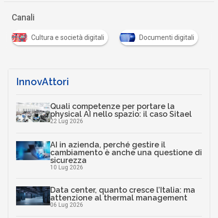
Canali
G
Documenti digitali
giustizia digitale
Sani
…
InnovAttori
Quali competenze per portare la
physical AI nello spazio: il caso Sitael
22 Lug 2026
AI in azienda, perché gestire il
cambiamento è anche una questione di
sicurezza
10 Lug 2026
Data center, quanto cresce l’Italia: ma
attenzione al thermal management
06 Lug 2026