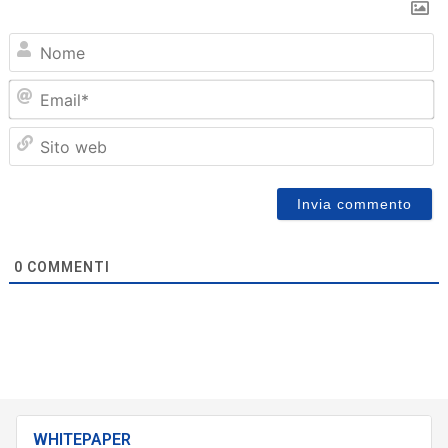
N
Em
Sit
we
0
COMMENTI
WHITEPAPER