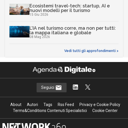
Ecosistemi travel-tech: startup, AI e
nuovi modelli per il turismo
15 Giu 2026
L’IA nel turismo corre, ma non per tutti:
la mappa italiana e globale
08 Mag 2026
Vedi tutti gli approfondimenti >
Seguici
About
Autori
Tags
Rss Feed
Privacy e Cookie Policy
Terms&Conditions Contenuti Specialistici
Cookie Center