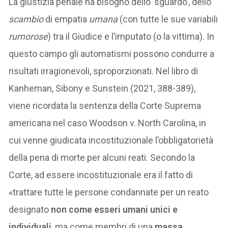
La giustizia penale ha bisogno dello ‘sguardo’, dello
scambio
di empatia
umana
(con tutte le sue variabili
rumorose
) tra il Giudice e l’imputato (o la vittima). In
questo campo gli automatismi possono condurre a
risultati irragionevoli, sproporzionati. Nel libro di
Kanheman, Sibony e Sunstein (2021, 388-389),
viene ricordata la sentenza della Corte Suprema
americana nel caso Woodson v. North Carolina, in
cui venne giudicata incostituzionale l’obbligatorietà
della pena di morte per alcuni reati. Secondo la
Corte, ad essere incostituzionale era il fatto di
«trattare tutte le persone condannate per un reato
designato
non come esseri umani unici e
individuali
, ma come membri di una
massa