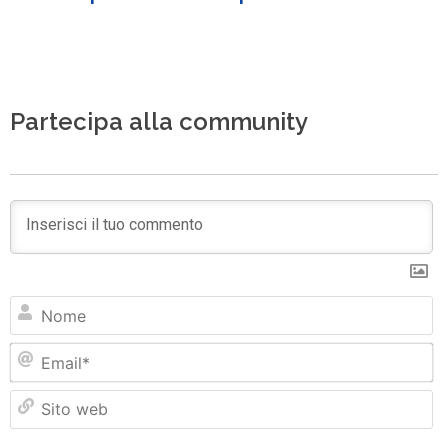
Partecipa alla community
N
Em
Si
w