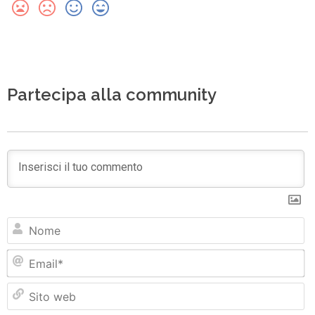
Partecipa alla community
N
Em
Si
w