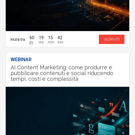
60
19
15
41
Inizia tra
ISCRIVITI
WEBINAR
AI Content Marketing: come produrre e
pubblicare contenuti e social riducendo
tempi, costi e complessità