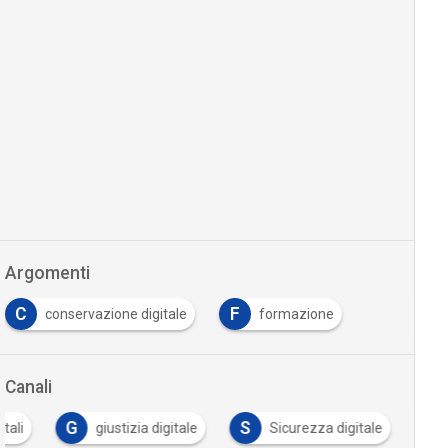
Argomenti
C
F
conservazione digitale
formazione
Canali
G
S
tali
giustizia digitale
Sicurezza digitale