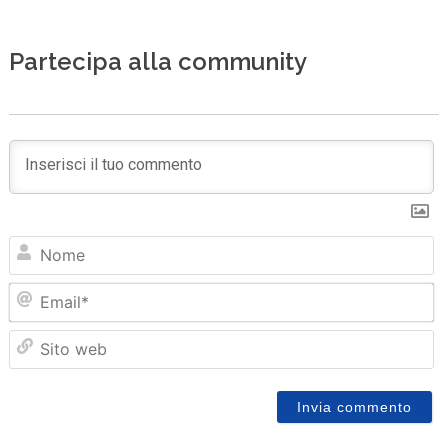
Partecipa alla community
N
Em
Sit
we