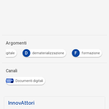
Argomenti
D
F
dematerializzazione
formazione
Nuovo
Canali
Documenti digitali
InnovAttori