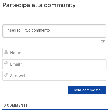
Partecipa alla community
N
Em
Si
w
0
COMMENTI