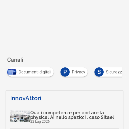
Canali
P
S
ocumenti digitali
Privacy
Sicurezza digitale
InnovAttori
Quali competenze per portare la
physical AI nello spazio: il caso Sitael
22 Lug 2026