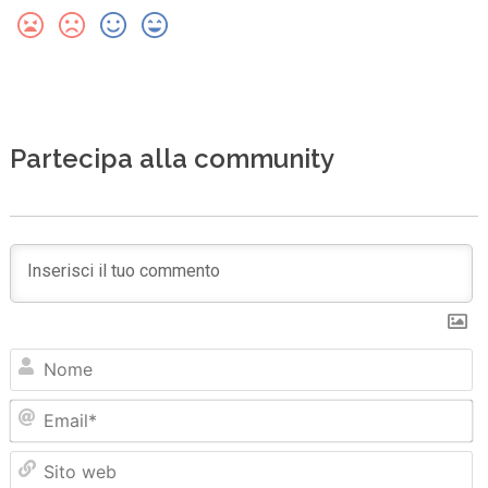
Partecipa alla community
N
Em
Sit
we