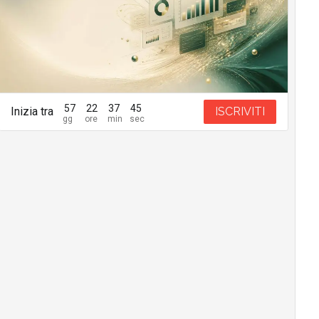
57
22
37
44
Inizia tra
ISCRIVITI