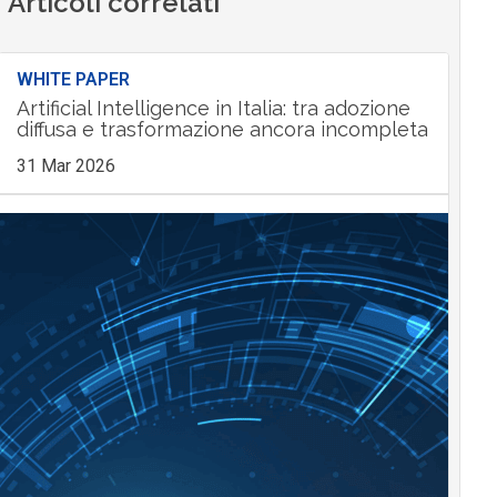
Articoli correlati
WHITE PAPER
Artificial Intelligence in Italia: tra adozione
diffusa e trasformazione ancora incompleta
31 Mar 2026