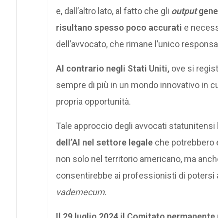
e, dall’altro lato, al fatto che gli
output
gener
risultano spesso poco accurati
e necessi
dell’avvocato, che rimane l’unico responsab
Al contrario negli Stati Uniti,
ove si regis
sempre di più in un mondo innovativo in cui 
propria opportunità.
Tale approccio degli avvocati statunitensi ha
dell’AI nel settore legale
che potrebbero 
non solo nel territorio americano, ma anche 
consentirebbe ai professionisti di poter
vademecum
.
Il 29 luglio 2024 il Comitato permanente 