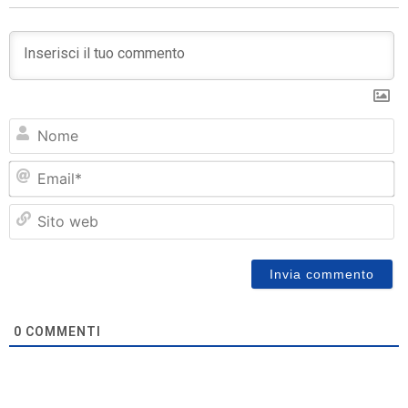
N
Em
Si
w
0
COMMENTI