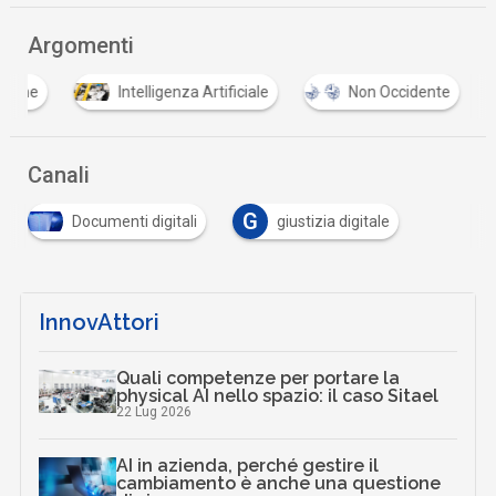
Argomenti
zione
Intelligenza Artificiale
Non Occidente
Canali
G
Documenti digitali
giustizia digitale
InnovAttori
Quali competenze per portare la
physical AI nello spazio: il caso Sitael
22 Lug 2026
AI in azienda, perché gestire il
cambiamento è anche una questione