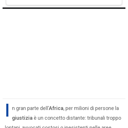
I
n gran parte dell’
Africa
, per milioni di persone la
giustizia
è un concetto distante: tribunali troppo
lontani, avvocati costosi o inesistenti nelle aree