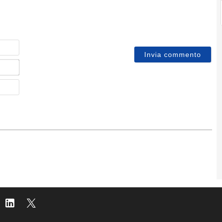
Nome
Email*
Sito
web