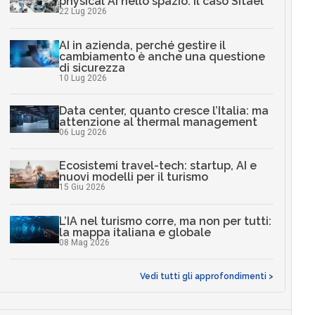
physical AI nello spazio: il caso Sitael
22 Lug 2026
AI in azienda, perché gestire il
cambiamento è anche una questione
di sicurezza
10 Lug 2026
Data center, quanto cresce l’Italia: ma
attenzione al thermal management
06 Lug 2026
Ecosistemi travel-tech: startup, AI e
nuovi modelli per il turismo
15 Giu 2026
L’IA nel turismo corre, ma non per tutti:
la mappa italiana e globale
08 Mag 2026
Vedi tutti gli approfondimenti >