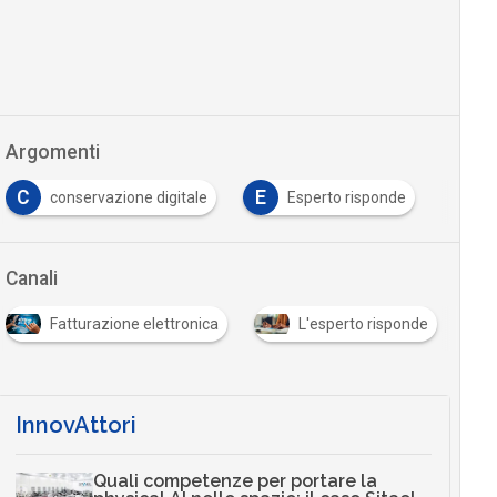
Argomenti
C
E
conservazione digitale
Esperto risponde
Canali
Fatturazione elettronica
L'esperto risponde
InnovAttori
Quali competenze per portare la