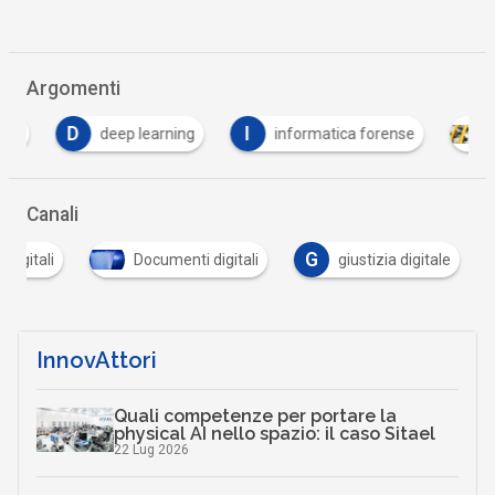
Argomenti
D
I
deep learning
informatica forense
Inte
Canali
G
 digitali
Documenti digitali
giustizia digitale
InnovAttori
Quali competenze per portare la
physical AI nello spazio: il caso Sitael
22 Lug 2026