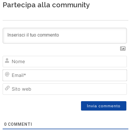
Partecipa alla community
N
Em
Sit
we
0
COMMENTI