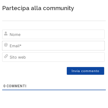
Partecipa alla community
N
Em
Sit
we
0
COMMENTI