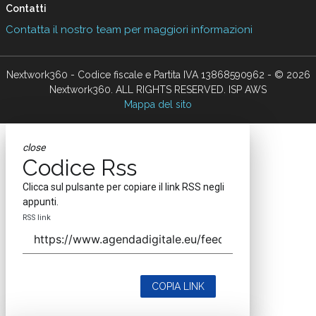
Contatti
Contatta il nostro team per maggiori informazioni
Nextwork360 - Codice fiscale e Partita IVA 13868590962 - © 2026
Nextwork360. ALL RIGHTS RESERVED. ISP AWS
Mappa del sito
close
Codice Rss
Clicca sul pulsante per copiare il link RSS negli
appunti.
RSS link
COPIA LINK