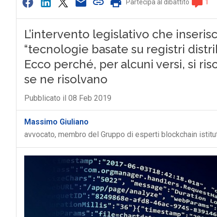
L’intervento legislativo che inseri
“tecnologie basate su registri distr
Ecco perché, per alcuni versi, si ri
se ne risolvano
Pubblicato il 08 Feb 2019
Massimo Giuliano
avvocato, membro del Gruppo di esperti blockchain istit
C
C
blockchain
conservazione digitale
crittografia