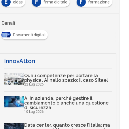
Documenti digitali
InnovAttori
Quali competenze per portare la
physical AI nello spazio: il caso Sitael
22 Lug 2026
AI in azienda, perché gestire il
cambiamento è anche una questione
di sicurezza
10 Lug 2026
Data center, quanto cresce l’Italia: ma
attenzione al thermal management
06 Lug 2026
Ecosistemi travel-tech: startup, AI e
nuovi modelli per il turismo