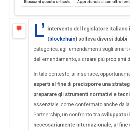
L’
intervento del legislatore italiano 
1
(
blockchain
) solleva diversi dubbi
:
categorica, agli emendamenti sugli smart c
dell’emendamento, a creare più problemi di
In tale contesto, si inserisce, opportunamen
esperti al fine di predisporre una strateg
preparare gli strumenti normativi e tecnic
essenziale, come confermato anche dalla d
Partnership, un confronto
tra sviluppatori
necessariamente internazionale, al fine 
come
standard
internazionale, incline a