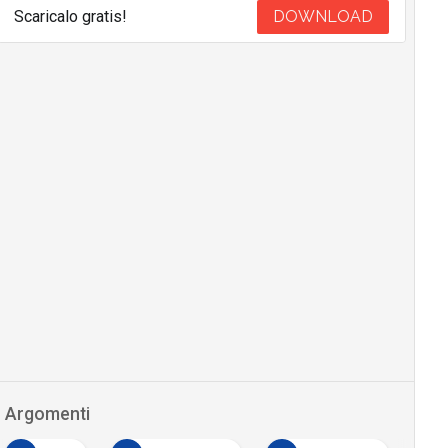
Scaricalo gratis!
DOWNLOAD
Argomenti
E
F
F
eidas
firma digitale
formazione
Canali