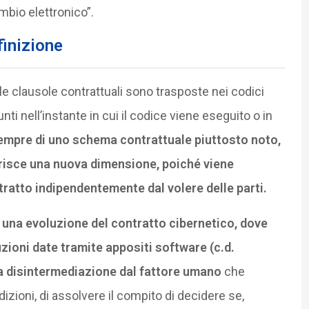
bio elettronico”.
finizione
 le clausole contrattuali sono trasposte nei codici
unti nell’instante in cui il codice viene eseguito o in
sempre di uno schema contrattuale piuttosto noto,
risce una nuova dimensione, poiché viene
ntratto indipendentemente dal volere delle parti.
una evoluzione del contratto cibernetico, dove
zioni date tramite appositi software (c.d.
ta disintermediazione dal fattore umano
che
izioni, di assolvere il compito di decidere se,
lare un contratto in nome e per conto della parte.