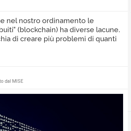
sce nel nostro ordinamento le
ibuiti” (blockchain) ha diverse lacune.
schia di creare più problemi di quanti
uto dal MISE
D
D
decreto semplificazioni
documento informatico