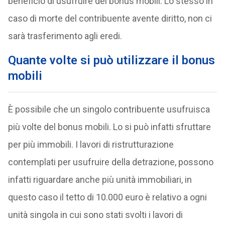
beneficio di usufruire del bonus mobili. Lo stesso in
caso di morte del contribuente avente diritto, non ci
sarà trasferimento agli eredi.
Quante volte si può utilizzare il bonus
mobili
È possibile che un singolo contribuente usufruisca
più volte del bonus mobili. Lo si può infatti sfruttare
per più immobili. I lavori di ristrutturazione
contemplati per usufruire della detrazione, possono
infatti riguardare anche più unità immobiliari, in
questo caso il tetto di 10.000 euro è relativo a ogni
unità singola in cui sono stati svolti i lavori di