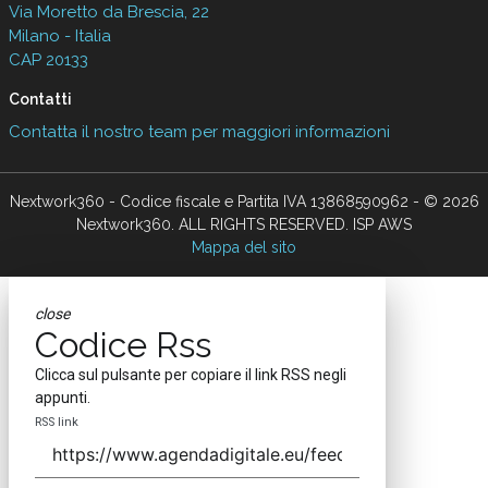
Via Moretto da Brescia, 22
Milano - Italia
CAP 20133
Contatti
Contatta il nostro team per maggiori informazioni
Nextwork360 - Codice fiscale e Partita IVA 13868590962 - © 2026
Nextwork360. ALL RIGHTS RESERVED. ISP AWS
Mappa del sito
close
Codice Rss
Clicca sul pulsante per copiare il link RSS negli
appunti.
RSS link