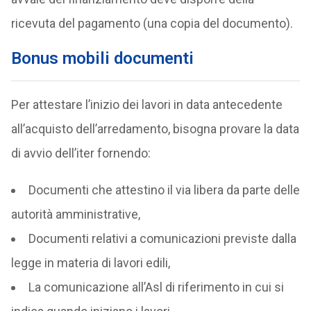
ricevuta del pagamento (una copia del documento).
Bonus mobili documenti
Per attestare l’inizio dei lavori in data antecedente
all’acquisto dell’arredamento, bisogna provare la data
di avvio dell’iter fornendo:
Documenti che attestino il via libera da parte delle
autorità amministrative,
Documenti relativi a comunicazioni previste dalla
legge in materia di lavori edili,
La comunicazione all’Asl di riferimento in cui si