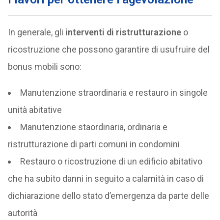
In generale, gli
interventi di ristrutturazione
o
ricostruzione che possono garantire di usufruire del
bonus mobili sono:
Manutenzione straordinaria e restauro in singole
unità abitative
Manutenzione staordinaria, ordinaria e
ristrutturazione di parti comuni in condomini
Restauro o ricostruzione di un edificio abitativo
che ha subito danni in seguito a calamità in caso di
dichiarazione dello stato d’emergenza da parte delle
autorità