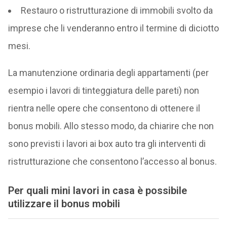
Restauro o ristrutturazione di immobili svolto da
imprese che li venderanno entro il termine di diciotto
mesi.
La manutenzione ordinaria degli appartamenti (per
esempio i lavori di tinteggiatura delle pareti) non
rientra nelle opere che consentono di ottenere il
bonus mobili. Allo stesso modo, da chiarire che non
sono previsti i lavori ai box auto tra gli interventi di
ristrutturazione che consentono l’accesso al bonus.
Per quali mini lavori in casa è possibile
utilizzare il bonus mobili