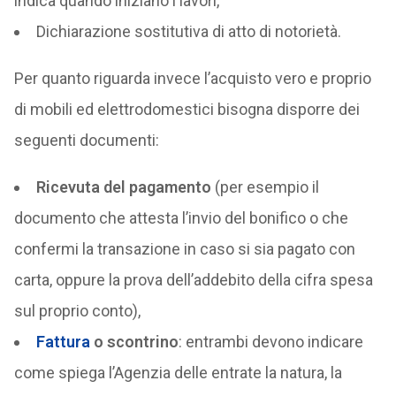
indica quando iniziano i lavori,
Dichiarazione sostitutiva di atto di notorietà.
Per quanto riguarda invece l’acquisto vero e proprio
di mobili ed elettrodomestici bisogna disporre dei
seguenti documenti:
Ricevuta del pagamento
(per esempio il
documento che attesta l’invio del bonifico o che
confermi la transazione in caso si sia pagato con
carta, oppure la prova dell’addebito della cifra spesa
sul proprio conto),
Fattura
o scontrino
: entrambi devono indicare
come spiega l’Agenzia delle entrate la natura, la