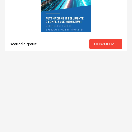
Scaricalo gratis!
DOWNLOAD