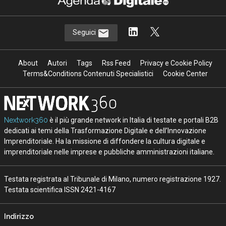
Seguici
About
Autori
Tags
Rss Feed
Privacy e Cookie Policy
Terms&Conditions Contenuti Specialistici
Cookie Center
Nextwork360
è il più grande network in Italia di testate e portali B2B
dedicati ai temi della Trasformazione Digitale e dell’Innovazione
Imprenditoriale. Ha la missione di diffondere la cultura digitale e
imprenditoriale nelle imprese e pubbliche amministrazioni italiane.
Testata registrata al Tribunale di Milano, numero registrazione 1927.
Testata scientifica ISSN 2421-4167
Indirizzo