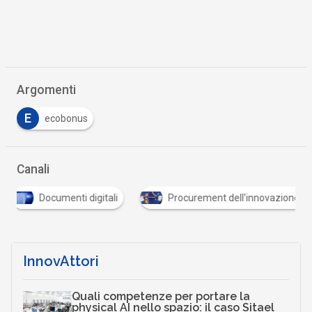
Argomenti
E
ecobonus
Canali
Documenti digitali
Procurement dell'innovazione
InnovAttori
Quali competenze per portare la
physical AI nello spazio: il caso Sitael