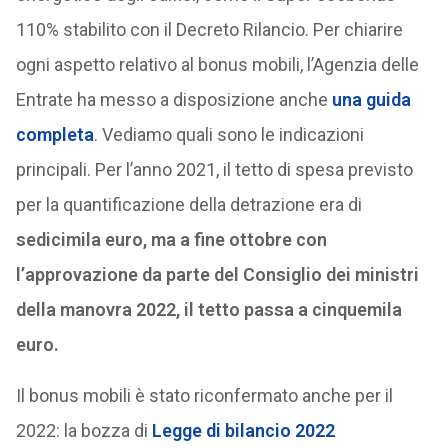
110% stabilito con il Decreto Rilancio. Per chiarire
ogni aspetto relativo al bonus mobili, l’Agenzia delle
Entrate ha messo a disposizione anche
una guida
completa
. Vediamo quali sono le indicazioni
principali. Per l’anno 2021, il tetto di spesa previsto
per la quantificazione della detrazione era di
sedicimila euro, ma a fine ottobre con
l’approvazione da parte del Consiglio dei ministri
della manovra 2022, il tetto passa a cinquemila
euro.
Il bonus mobili è stato riconfermato anche per il
2022: la bozza di
Legge di bilancio 2022