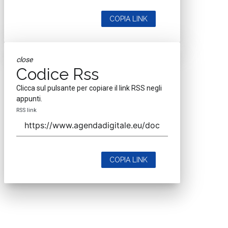
COPIA LINK
close
Codice Rss
Clicca sul pulsante per copiare il link RSS negli
appunti.
RSS link
COPIA LINK