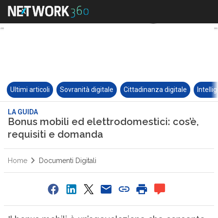
Ultimi articoli
Sovranità digitale
Cittadinanza digitale
Intelli
LA GUIDA
Bonus mobili ed elettrodomestici: cos’è,
requisiti e domanda
Home
Documenti Digitali