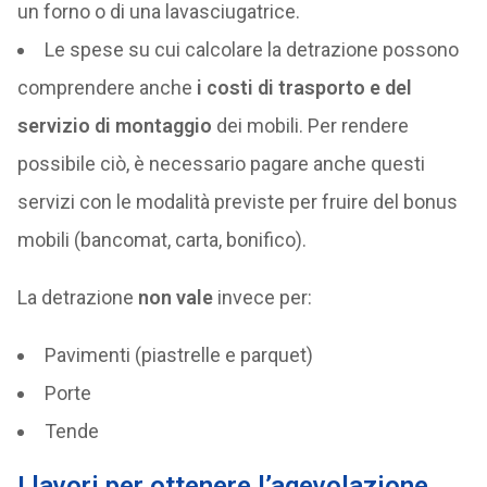
un forno o di una lavasciugatrice.
Le spese su cui calcolare la detrazione possono
comprendere anche
i costi di trasporto e del
servizio di montaggio
dei mobili. Per rendere
possibile ciò, è necessario pagare anche questi
servizi con le modalità previste per fruire del bonus
mobili (bancomat, carta, bonifico).
La detrazione
non vale
invece per:
Pavimenti (piastrelle e parquet)
Porte
Tende
I lavori per ottenere l’agevolazione