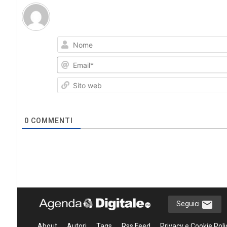
0
COMMENTI
Seguici
About
Autori
Tags
Rss Feed
Privacy e Cookie Poli