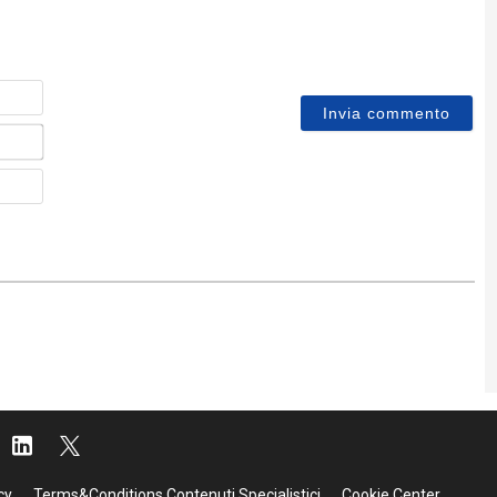
Nome
Email*
Sito
web
cy
Terms&Conditions Contenuti Specialistici
Cookie Center