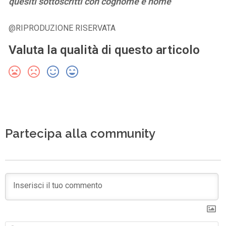
quesiti sottoscritti con cognome e nome
@RIPRODUZIONE RISERVATA
Valuta la qualità di questo articolo
Partecipa alla community
N