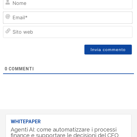
Em
Si
w
0
COMMENTI
WHITEPAPER
Agenti AI: come automatizzare i processi
finance e supportare le decisioni del CFO