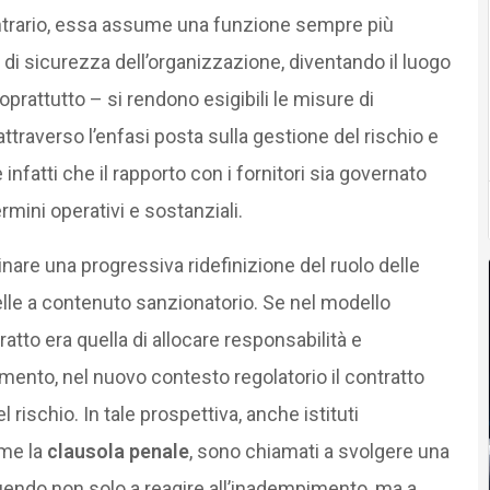
 contrario, essa assume una funzione sempre più
a di sicurezza dell’organizzazione, diventando il luogo
oprattutto – si rendono esigibili le misure di
attraverso l’enfasi posta sulla gestione del rischio e
infatti che il rapporto con i fornitori sia governato
rmini operativi e sostanziali.
are una progressiva ridefinizione del ruolo delle
quelle a contenuto sanzionatorio. Se nel modello
ratto era quella di allocare responsabilità e
ento, nel nuovo contesto regolatorio il contratto
rischio. In tale prospettiva, anche istituti
ome la
clausola penale
, sono chiamati a svolgere una
buendo non solo a reagire all’inadempimento, ma a