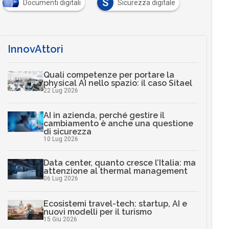
S
Documenti digitali
Sicurezza digitale
InnovAttori
Quali competenze per portare la
physical AI nello spazio: il caso Sitael
22 Lug 2026
AI in azienda, perché gestire il
cambiamento è anche una questione
di sicurezza
10 Lug 2026
Data center, quanto cresce l’Italia: ma
attenzione al thermal management
06 Lug 2026
Ecosistemi travel-tech: startup, AI e
nuovi modelli per il turismo
15 Giu 2026