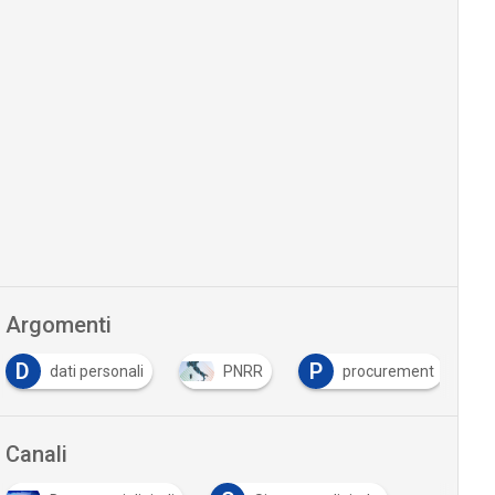
Argomenti
P
PNRR
procurement
Tutto su Cyber Securi
Canali