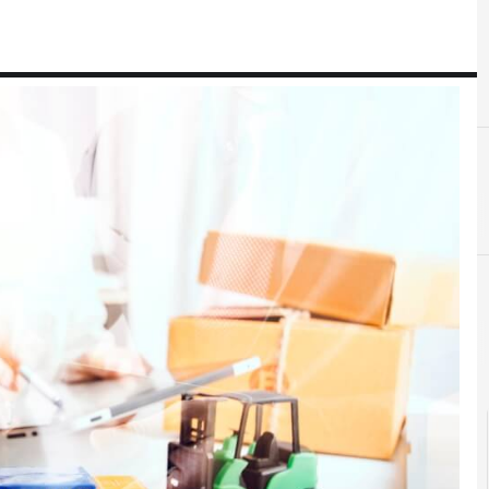
F
fondi europei