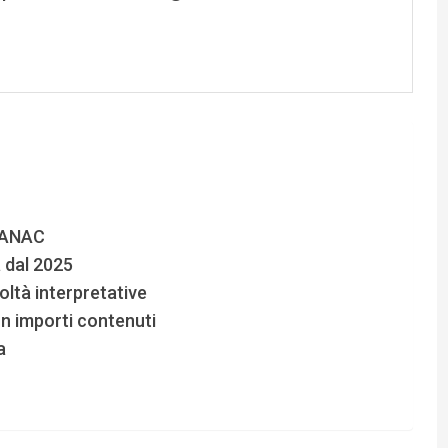
i ANAC
a dal 2025
coltà interpretative
n importi contenuti
a