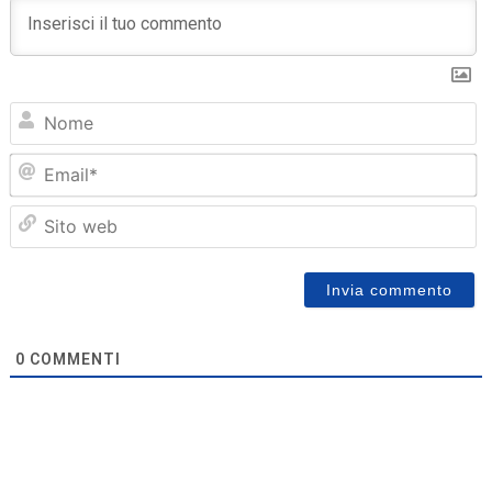
N
Em
Sit
we
0
COMMENTI