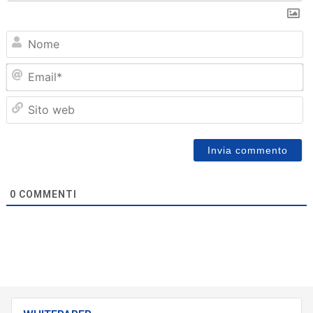
N
Em
Sit
we
0
COMMENTI