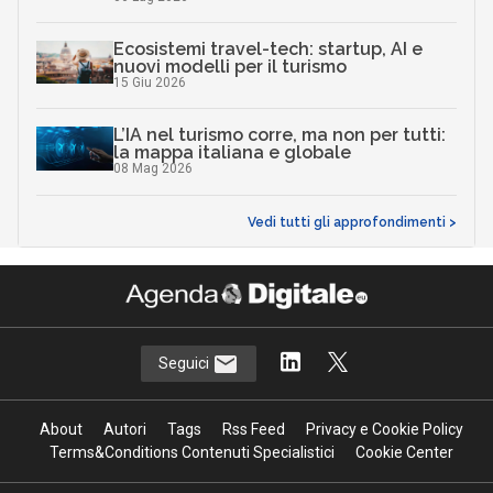
Ecosistemi travel-tech: startup, AI e
nuovi modelli per il turismo
15 Giu 2026
L’IA nel turismo corre, ma non per tutti:
la mappa italiana e globale
08 Mag 2026
Vedi tutti gli approfondimenti >
Seguici
About
Autori
Tags
Rss Feed
Privacy e Cookie Policy
Terms&Conditions Contenuti Specialistici
Cookie Center