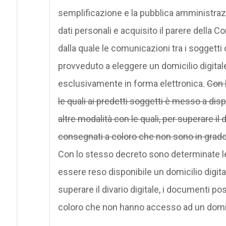
semplificazione e la pubblica amministrazio
dati personali e acquisito il parere della Co
dalla quale le comunicazioni tra i soggetti 
provveduto a eleggere un domicilio digita
esclusivamente in forma elettronica.
Con 
le quali ai predetti soggetti è messo a dis
altre modalità con le quali, per superare il
consegnati a coloro che non sono in grado 
Con lo stesso decreto sono determinate le 
essere reso disponibile un domicilio digita
superare il divario digitale, i documenti 
coloro che non hanno accesso ad un domici