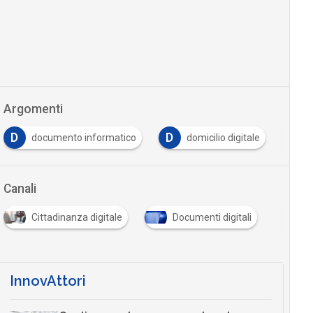
Argomenti
D
D
E
documento informatico
domicilio digitale
Canali
Cittadinanza digitale
Documenti digitali
InnovAttori