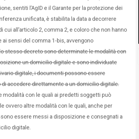
ne, sentiti l’AgID e il Garante per la protezione dei
nferenza unificata, è stabilita la data a decorrere
di cui all’articolo 2, comma 2, e coloro che non hanno
le ai sensi del comma 1-bis, avvengono
lo stesso decreto sono determinate le modalità con
posizione un domicilio digitale e sono individuate
 divario digitale, i documenti possono essere
di accedere direttamente a un domicilio digitale.
modalità con le quali ai predetti soggetti può
le ovvero altre modalità con le quali, anche per
possono essere messi a disposizione e consegnati a
lio digitale.