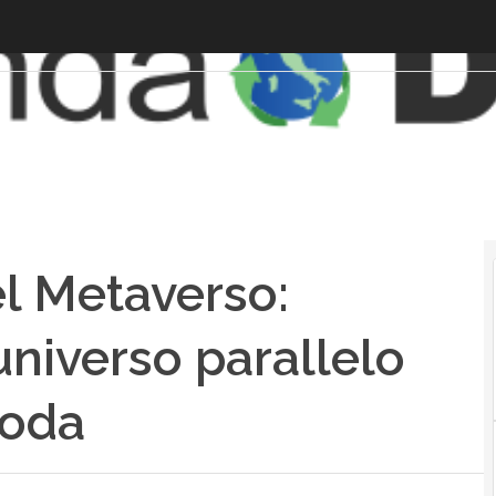
el Metaverso:
universo parallelo
moda