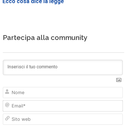
Ecco cosa dice la legge
Partecipa alla community
N
Em
Si
w