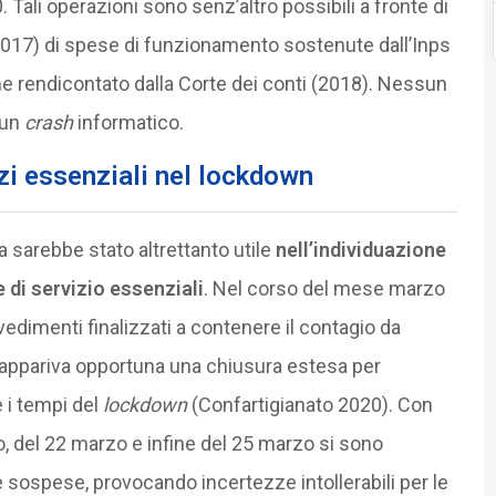
. Tali operazioni sono senz’altro possibili a fronte di
017) di spese di funzionamento sostenute dall’Inps
me rendicontato dalla Corte dei conti (2018). Nessun
sun
crash
informatico.
izi essenziali nel lockdown
a sarebbe stato altrettanto utile
nell’individuazione
e di servizio essenziali
. Nel corso del mese marzo
vedimenti finalizzati a contenere il contagio da
 appariva opportuna una chiusura estesa per
e i tempi del
lockdown
(Confartigianato 2020). Con
o, del 22 marzo e infine del 25 marzo si sono
e sospese, provocando incertezze intollerabili per le