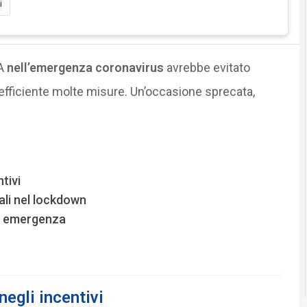
i
PA
nell’emergenza coronavirus
avrebbe evitato
ù efficiente molte misure. Un’occasione sprecata,
tivi
iali nel lockdown
st emergenza
negli incentivi