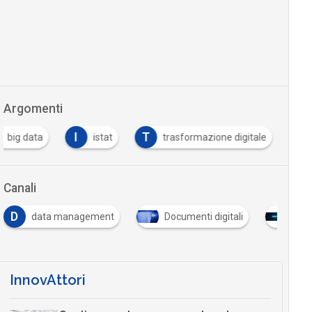
Argomenti
I
T
big data
istat
trasformazione digitale
Canali
D
data management
Documenti digitali
Indu
InnovAttori