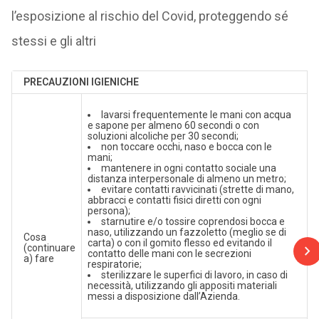
l’esposizione al rischio del Covid, proteggendo sé
stessi e gli altri
PRECAUZIONI IGIENICHE
lavarsi frequentemente le mani con acqua
e sapone per almeno 60 secondi o con
soluzioni alcoliche per 30 secondi;
non toccare occhi, naso e bocca con le
mani;
mantenere in ogni contatto sociale una
distanza interpersonale di almeno un metro;
evitare contatti ravvicinati (strette di mano,
abbracci e contatti fisici diretti con ogni
persona);
starnutire e/o tossire coprendosi bocca e
naso, utilizzando un fazzoletto (meglio se di
Cosa
carta) o con il gomito flesso ed evitando il
(continuare
contatto delle mani con le secrezioni
a) fare
respiratorie;
sterilizzare le superfici di lavoro, in caso di
necessità, utilizzando gli appositi materiali
messi a disposizione dall’Azienda.