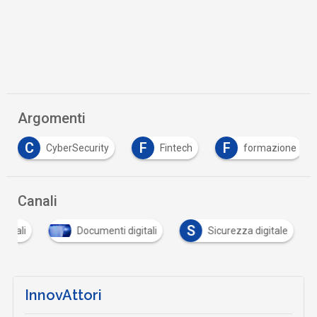
Argomenti
C
F
F
CyberSecurity
Fintech
formazione
Canali
S
igitali
Documenti digitali
Sicurezza digitale
InnovAttori