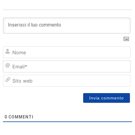
N
Em
Si
w
0
COMMENTI