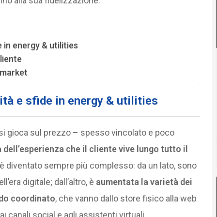
fino alla sua fidelizzazione.
in energy & utilities
liente
o market
tà e sfide in energy & utilities
 si gioca sul prezzo – spesso vincolato e poco
à dell’esperienza che il cliente vive lungo tutto il
 è diventato sempre più complesso: da un lato, sono
’era digitale; dall’altro, è
aumentata la varietà dei
odo coordinato
, che vanno dallo store fisico alla web
i canali social e agli assistenti virtuali.