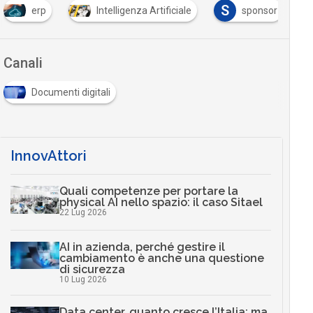
S
erp
Intelligenza Artificiale
sponsor
Canali
Documenti digitali
InnovAttori
Quali competenze per portare la
physical AI nello spazio: il caso Sitael
22 Lug 2026
AI in azienda, perché gestire il
cambiamento è anche una questione
di sicurezza
10 Lug 2026
Data center, quanto cresce l’Italia: ma