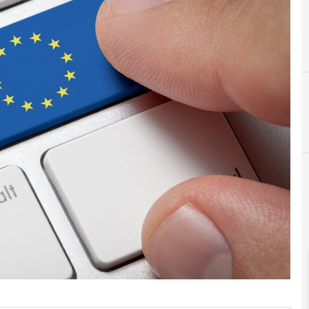
C
consip