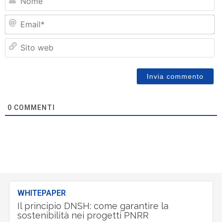
Em
Si
w
0
COMMENTI
WHITEPAPER
Il principio DNSH: come garantire la
sostenibilità nei progetti PNRR