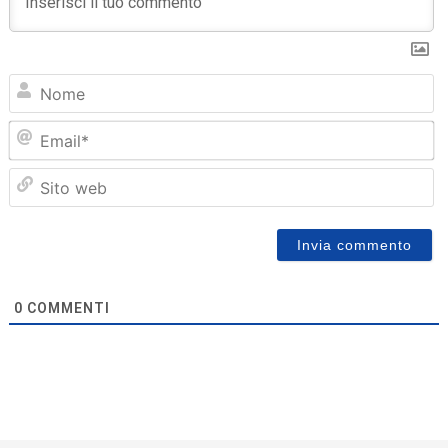
N
Em
Sit
we
0
COMMENTI