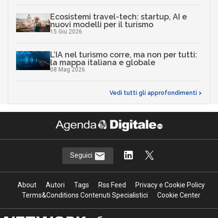
Ecosistemi travel-tech: startup, AI e
nuovi modelli per il turismo
15 Giu 2026
L’IA nel turismo corre, ma non per tutti:
la mappa italiana e globale
08 Mag 2026
Vedi tutti gli approfondimenti >
Seguici
About
Autori
Tags
Rss Feed
Privacy e Cookie Policy
Terms&Conditions Contenuti Specialistici
Cookie Center