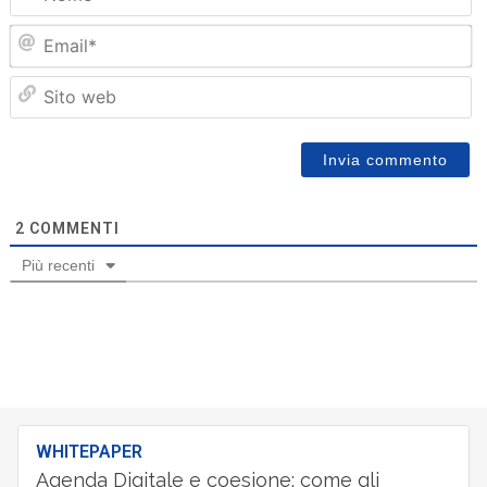
Em
Sit
we
2
COMMENTI
Più recenti
WHITEPAPER
Agenda Digitale e coesione: come gli