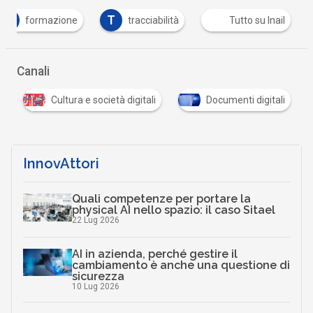
F
T
formazione
tracciabilità
Tutto su Inail
Canali
i
Cultura e società digitali
Documenti digitali
InnovAttori
Quali competenze per portare la
physical AI nello spazio: il caso Sitael
22 Lug 2026
AI in azienda, perché gestire il
cambiamento è anche una questione di
sicurezza
10 Lug 2026