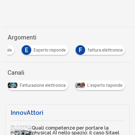
Argomenti
E
F
igitale
Esperto risponde
fattura elettronica
…
Canali
Fatturazione elettronica
L'esperto risponde
…
InnovAttori
Quali competenze per portare la
physical AI nello spazio: il caso Sitael