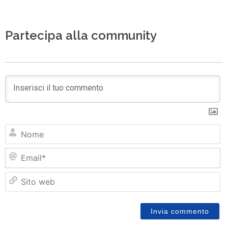
Partecipa alla community
N
Em
Si
w