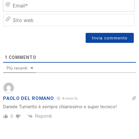
Em
Si
w
1
COMMENTO
Più recenti
PAOLO DEL ROMANO
8 mesi fa
Daniele Tumietto è sempre chiarissimo e super tecnico!
Rispondi
0