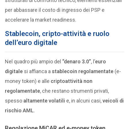
strutturati di confronto tecnico, elementi essenziali
per abbassare il costo di ingresso dei PSP e
accelerare la market readiness.
Stablecoin, cripto-attività e ruolo
dell’euro digitale
Nel quadro più ampio del
“denaro 3.0”
, l’
euro
digitale
si affianca a
stablecoin regolamentate
(e-
money token) e alle
criptoattività non
regolamentate
, che restano strumenti privati,
spesso
altamente volatili
e, in alcuni casi,
veicoli di
rischio AML
.
Regolazione MiCAR ed e-money token