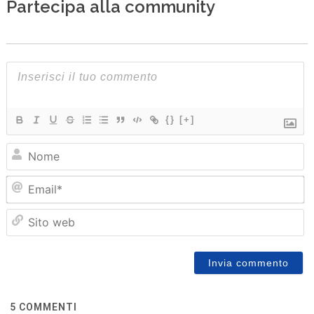
Partecipa alla community
{}
[+]
N
Em
Sit
we
5
COMMENTI