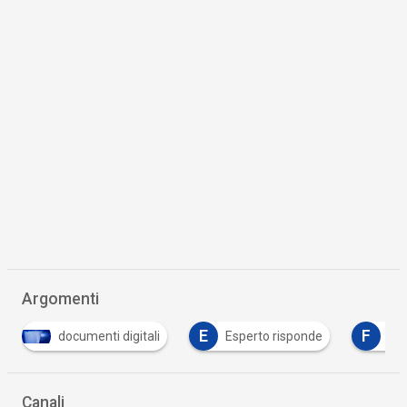
Argomenti
E
F
documenti digitali
Esperto risponde
fattur
Canali