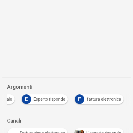
Argomenti
E
F
igitale
Esperto risponde
fattura elettronica
Canali