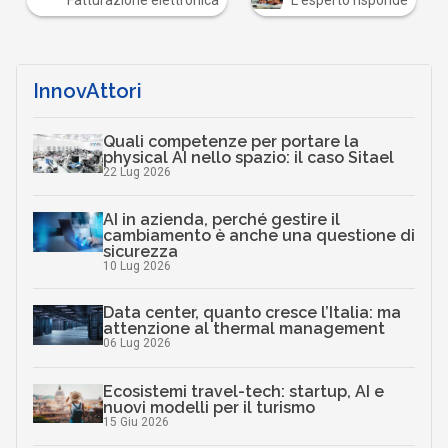
Fatturazione elettronica
L'esperto risponde
InnovAttori
Quali competenze per portare la
physical AI nello spazio: il caso Sitael
22 Lug 2026
AI in azienda, perché gestire il
cambiamento è anche una questione di
sicurezza
10 Lug 2026
Data center, quanto cresce l’Italia: ma
attenzione al thermal management
06 Lug 2026
Ecosistemi travel-tech: startup, AI e
nuovi modelli per il turismo
15 Giu 2026