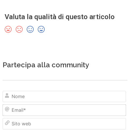
Valuta la qualità di questo articolo
Partecipa alla community
N
Em
Sit
we