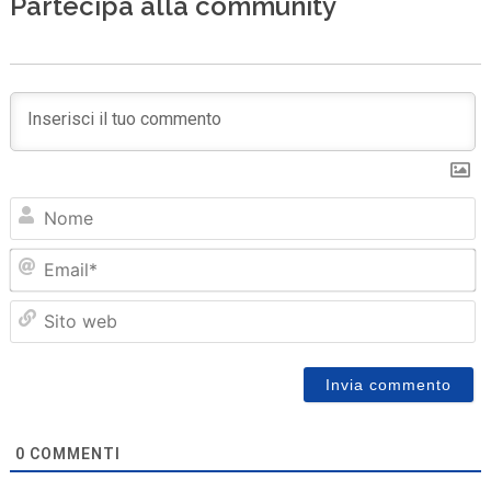
Partecipa alla community
N
Em
Sit
we
0
COMMENTI