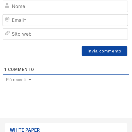
N
Em
Sit
we
1
COMMENTO
Più recenti
WHITE PAPER