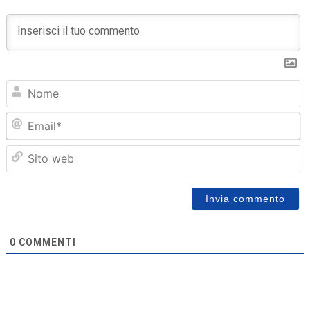
N
Em
Sit
we
0
COMMENTI