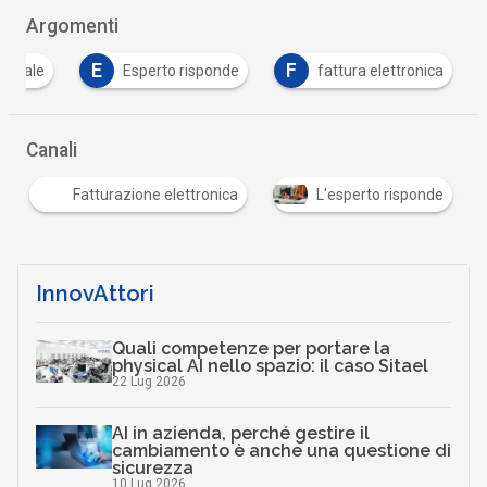
Argomenti
E
F
igitale
Esperto risponde
fattura elettronica
…
Canali
Fatturazione elettronica
L'esperto risponde
…
InnovAttori
Quali competenze per portare la
physical AI nello spazio: il caso Sitael
22 Lug 2026
AI in azienda, perché gestire il
cambiamento è anche una questione di
sicurezza
10 Lug 2026