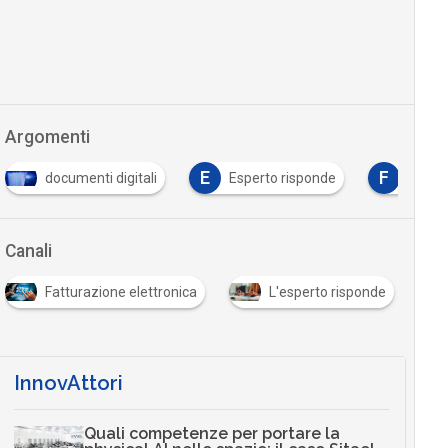
Argomenti
E
F
documenti digitali
Esperto risponde
fattur
Canali
Fatturazione elettronica
L'esperto risponde
InnovAttori
Quali competenze per portare la