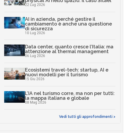
physical AI nello spazio: il caso Sitael
22 Lug 2026
AI in azienda, perché gestire il
cambiamento è anche una questione
di sicurezza
10 Lug 2026
Data center, quanto cresce l’Italia: ma
attenzione al thermal management
06 Lug 2026
Ecosistemi travel-tech: startup, AI e
nuovi modelli per il turismo
15 Giu 2026
L’IA nel turismo corre, ma non per tutti:
la mappa italiana e globale
08 Mag 2026
Vedi tutti gli approfondimenti >