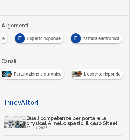
Argomenti
E
F
ale
Esperto risponde
fattura elettronica
Canali
Fatturazione elettronica
L'esperto risponde
InnovAttori
Quali competenze per portare la
physical AI nello spazio: il caso Sitael
22 Lug 2026