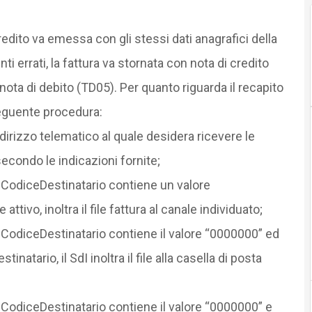
credito va emessa con gli stessi dati anagrafici della
errati, la fattura va stornata con nota di credito
nota di debito (TD05). Per quanto riguarda il recapito
 seguente procedura:
ndirizzo telematico al quale desidera ricevere le
secondo le indicazioni fornite;
a CodiceDestinatario contiene un valore
tivo, inoltra il file fattura al canale individuato;
a CodiceDestinatario contiene il valore “0000000” ed
atario, il SdI inoltra il file alla casella di posta
a CodiceDestinatario contiene il valore “0000000” e