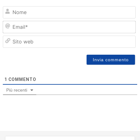
N
Em
Sit
we
1
COMMENTO
Più recenti