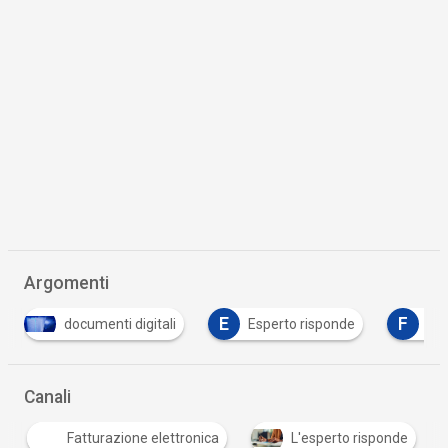
Argomenti
E
F
documenti digitali
Esperto risponde
fattura elettr
Canali
Fatturazione elettronica
L'esperto risponde