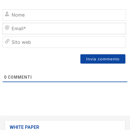
N
Em
Sit
we
0
COMMENTI
WHITE PAPER